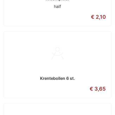
half
€ 2,10
Krentebollen 6 st.
€ 3,65