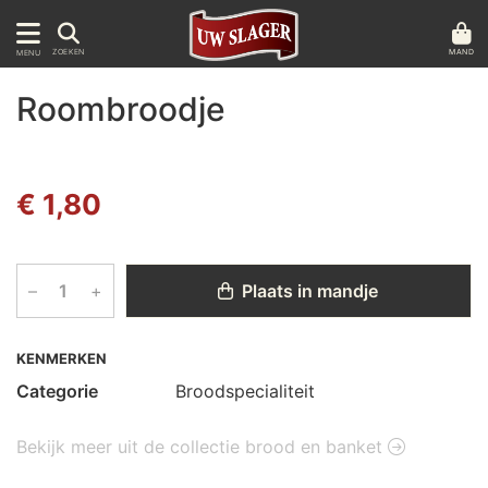
MAND
ZOEKEN
MENU
Roombroodje
€ 1,80
–
+
Plaats in mandje
KENMERKEN
Categorie
Broodspecialiteit
Bekijk meer uit de collectie brood en banket