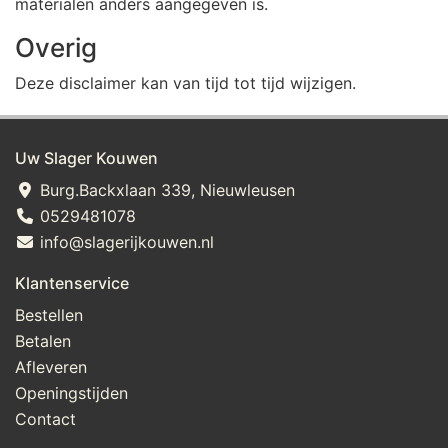
materialen anders aangegeven is.
Overig
Deze disclaimer kan van tijd tot tijd wijzigen.
Uw Slager Kouwen
Burg.Backxlaan 339, Nieuwleusen
0529481078
info@slagerijkouwen.nl
Klantenservice
Bestellen
Betalen
Afleveren
Openingstijden
Contact