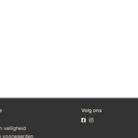
e
Volg ons
n veiligheid
 voorwaarden