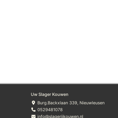
Uw Slager Kouwen
Burg.Backxlaan 339, Nieuwleusen
0529481078
info@slagerijkouwen.nl