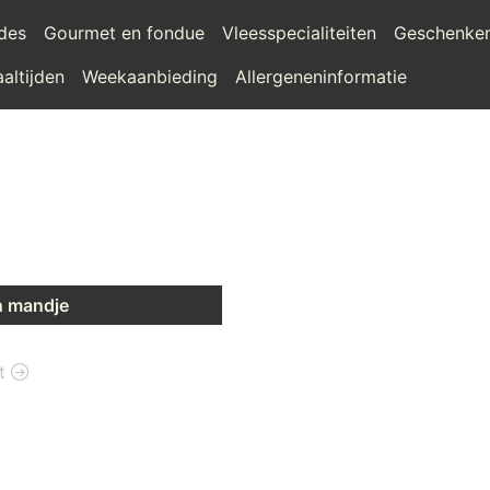
ades
Gourmet en fondue
Vleesspecialiteiten
Geschenke
altijden
Weekaanbieding
Allergeneninformatie
n mandje
et