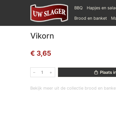
BBQ
Hapjes en sal
Brood en banket
Ma
Vikorn
€ 3,65
–
+
Plaats i
Bekijk meer uit de collectie brood en bank