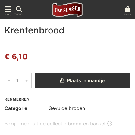
MAND
ZOEKEN
MENU
Krentenbrood
€ 6,10
–
+
Plaats in mandje
KENMERKEN
Categorie
Gevulde broden
Bekijk meer uit de collectie brood en banket