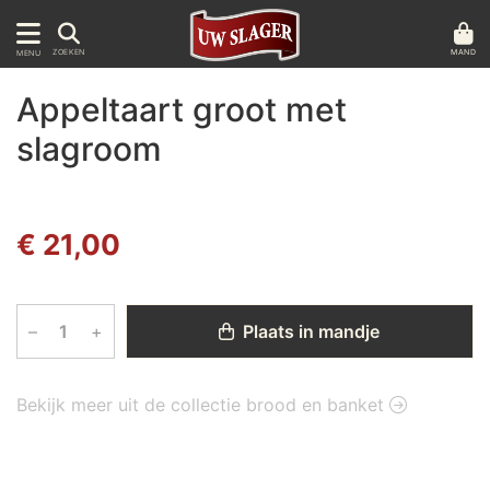
MAND
ZOEKEN
MENU
Appeltaart groot met
slagroom
€ 21,00
–
+
Plaats in mandje
Bekijk meer uit de collectie brood en banket