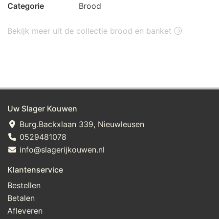
Categorie
Brood
Bekijk meer uit de collectie brood en banket
Uw Slager Kouwen
Burg.Backxlaan 339, Nieuwleusen
0529481078
info@slagerijkouwen.nl
Klantenservice
Bestellen
Betalen
Afleveren