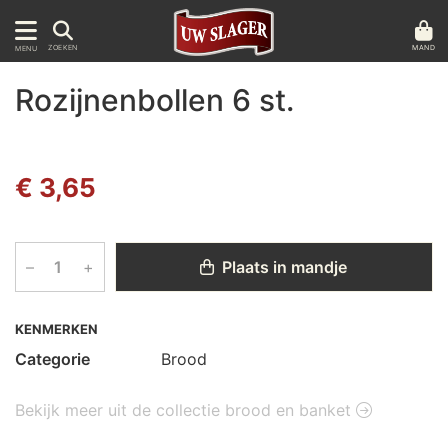
MAND
ZOEKEN
MENU
Rozijnenbollen 6 st.
€ 3,65
–
+
Plaats in mandje
KENMERKEN
Categorie
Brood
Bekijk meer uit de collectie brood en banket