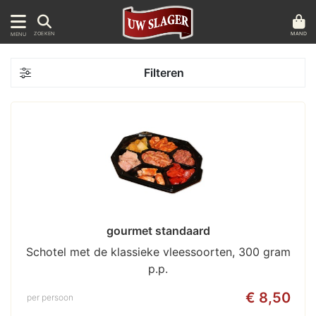
MAND
ZOEKEN
MENU
Filteren
gourmet standaard
Schotel met de klassieke vleessoorten, 300 gram
p.p.
€ 8,50
per persoon