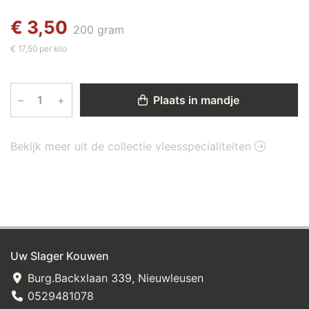
€ 3,50
200 gram
€ 17,50 per kilo
–
+
Plaats in mandje
Bekijk meer uit de collectie vleesspecialiteiten
Uw Slager Kouwen
Burg.Backxlaan 339, Nieuwleusen
0529481078