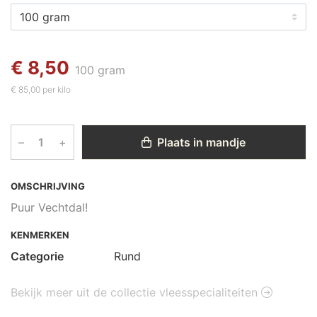
€ 8,50
100 gram
€ 85,00 per kilo
–
+
Plaats in mandje
OMSCHRIJVING
Puur Vechtdal!
KENMERKEN
Categorie
Rund
Bekijk meer uit de collectie vleesspecialiteiten