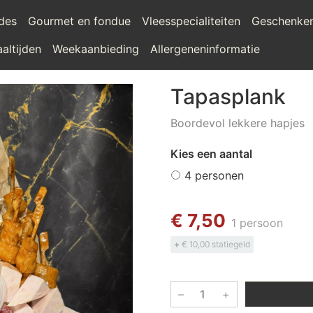
ades
Gourmet en fondue
Vleesspecialiteiten
Geschenke
altijden
Weekaanbieding
Allergeneninformatie
Tapasplank
Boordevol lekkere hapjes
Kies een aantal
4 personen
€ 7,50
1 persoon
+
€ 10,00 statiegeld
–
+