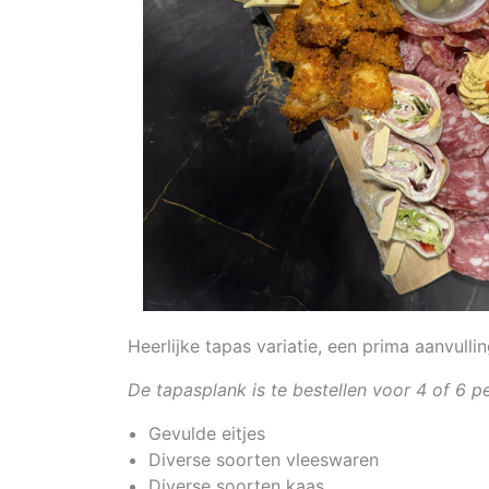
Heerlijke tapas variatie, een prima aanvulli
De tapasplank is te bestellen voor 4 of 6 
Gevulde eitjes
Diverse soorten vleeswaren
Diverse soorten kaas