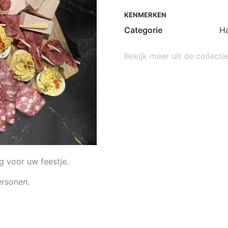
KENMERKEN
Categorie
H
Bekijk meer uit de collecti
ng voor uw feestje.
personen.