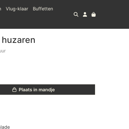
n
Vlug-klaar
Buffetten
 huzaren
uur
Plaats in mandje
alade