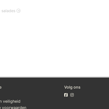
e salades
e
Volg ons
n veiligheid
 voorwaarden