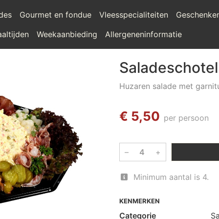
ades
Gourmet en fondue
Vleesspecialiteiten
Geschenke
altijden
Weekaanbieding
Allergeneninformatie
Saladeschotel
Huzaren salade met garnit
€ 5,50
per persoon
–
+
Minimum aantal is 4.
KENMERKEN
Categorie
S