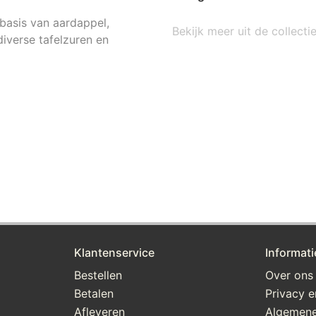
basis van aardappel,
Bekijk meer uit de collecti
iverse tafelzuren en
Klantenservice
Informati
Bestellen
Over ons
Betalen
Privacy e
Afleveren
Algemene