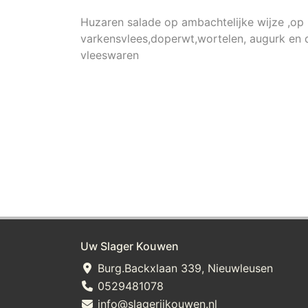
Huzaren salade op ambachtelijke wijze ,op 
varkensvlees,doperwt,wortelen, augurk en d
vleeswaren
Uw Slager Kouwen
Burg.Backxlaan 339, Nieuwleusen
0529481078
info@slagerijkouwen.nl