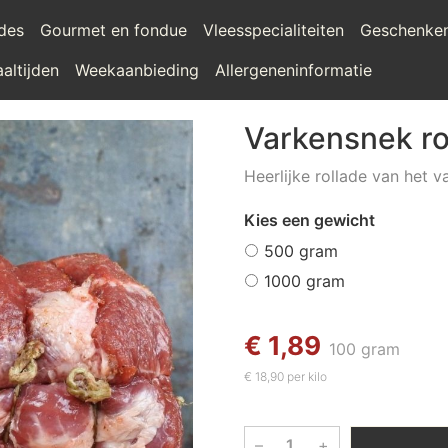
ades
Gourmet en fondue
Vleesspecialiteiten
Geschenke
altijden
Weekaanbieding
Allergeneninformatie
Varkensnek ro
Heerlijke rollade van het v
Kies een gewicht
500 gram
1000 gram
€ 1,89
100 gram
€ 18,90 per kilo
–
+