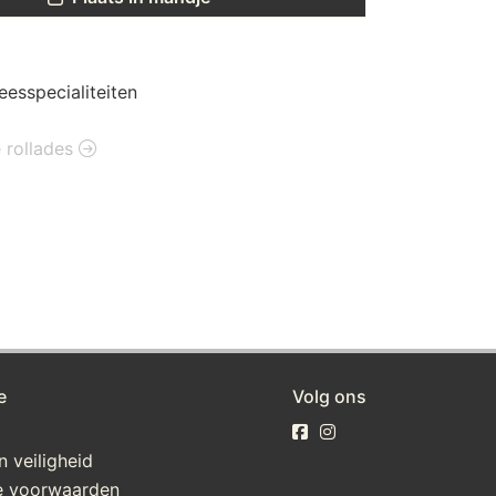
eesspecialiteiten
e rollades
e
Volg ons
n veiligheid
 voorwaarden