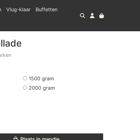
n
Vlug-klaar
Buffetten
llade
arken
1500 gram
2000 gram
Plaats in mandje