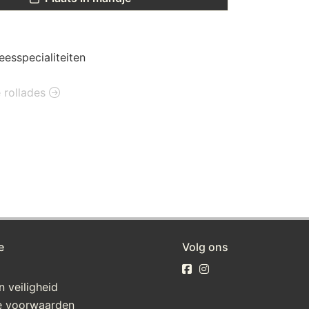
eesspecialiteiten
e rollades
e
Volg ons
n veiligheid
 voorwaarden