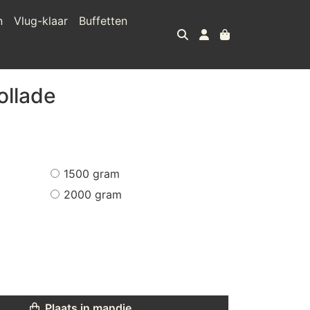
n
Vlug-klaar
Buffetten
ollade
1500 gram
2000 gram
Plaats in mandje