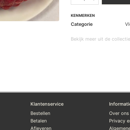
KENMERKEN
Categorie
Vl
Bekijk meer uit de collecti
Klantenservice
Informati
Bestellen
Over ons
Betalen
Privacy e
Afleveren
Algemene