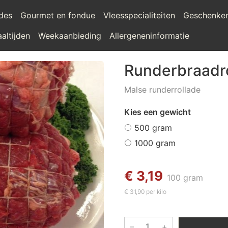
ades
Gourmet en fondue
Vleesspecialiteiten
Geschenke
altijden
Weekaanbieding
Allergeneninformatie
Runderbraadr
Malse runderrollade
Kies een gewicht
500 gram
1000 gram
€ 3,19
100 gram
€ 31,90 per kilo
–
+