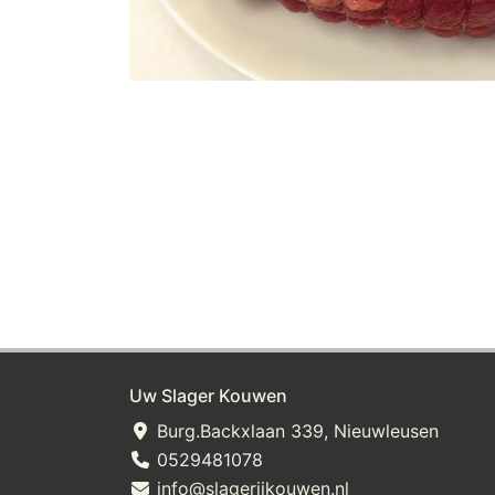
Uw Slager Kouwen
Burg.Backxlaan 339, Nieuwleusen
0529481078
info@slagerijkouwen.nl