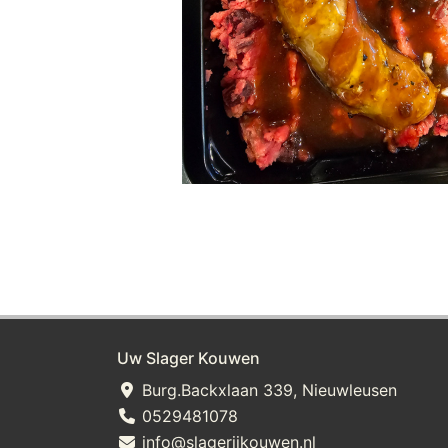
Uw Slager Kouwen
Burg.Backxlaan 339, Nieuwleusen
0529481078
info@slagerijkouwen.nl