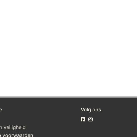
e
Volg ons
n veiligheid
 voorwaarden