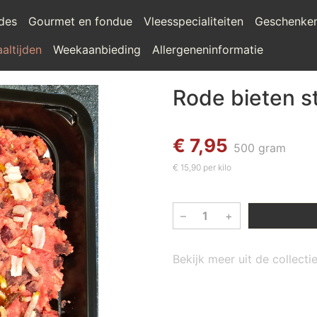
ades
Gourmet en fondue
Vleesspecialiteiten
Geschenke
altijden
Weekaanbieding
Allergeneninformatie
Rode bieten 
€ 7,95
500 gram
€ 15,90 per kilo
–
+
Bekijk meer uit de collect