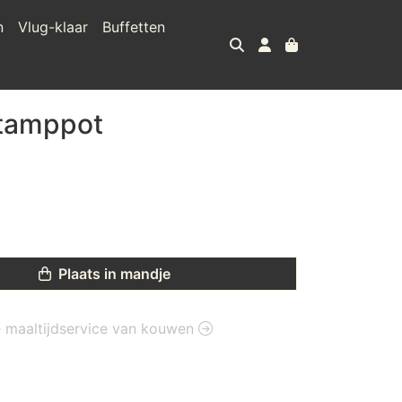
n
Vlug-klaar
Buffetten
stamppot
Plaats in mandje
ie maaltijdservice van kouwen