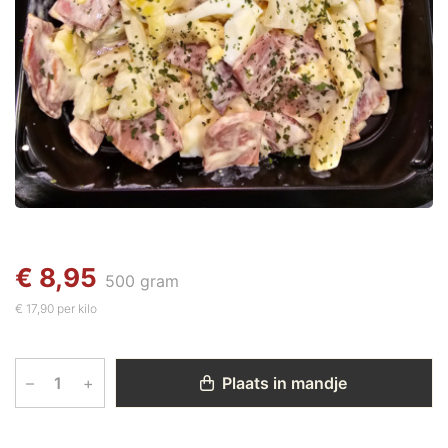
€ 8,95
500 gram
€ 17,90 per kilo
–
+
Plaats in mandje