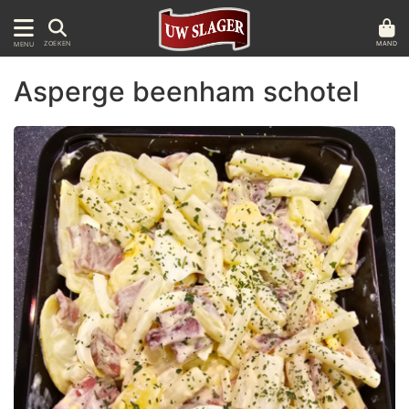
MAND
ZOEKEN
MENU
Asperge beenham schotel