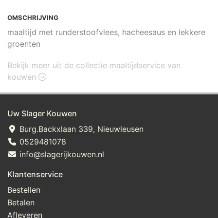
OMSCHRIJVING
maaltijd met runderstoofvlees, hacheesaus en lekkere
groenten
Bekijk meer uit de collectie maaltijdservice van
kouwen
Uw Slager Kouwen
Burg.Backxlaan 339, Nieuwleusen
0529481078
info@slagerijkouwen.nl
Klantenservice
Bestellen
Betalen
Afleveren