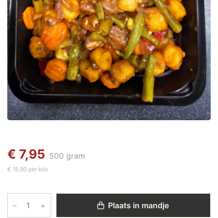
€ 7,95
500 gram
€ 15,90 per kilo
–
+
Plaats in mandje