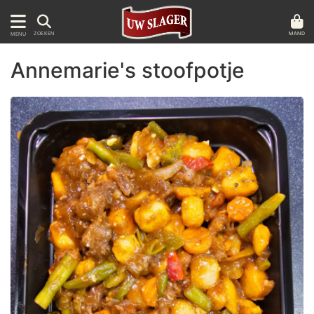
MAND
ZOEKEN
MENU
Annemarie's stoofpotje