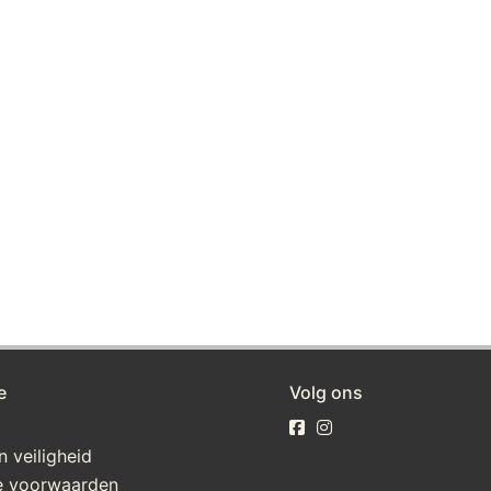
e
Volg ons
n veiligheid
 voorwaarden