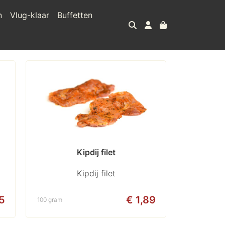
n
Vlug-klaar
Buffetten
Kipdij filet
Kipdij filet
15
€ 1,89
100 gram