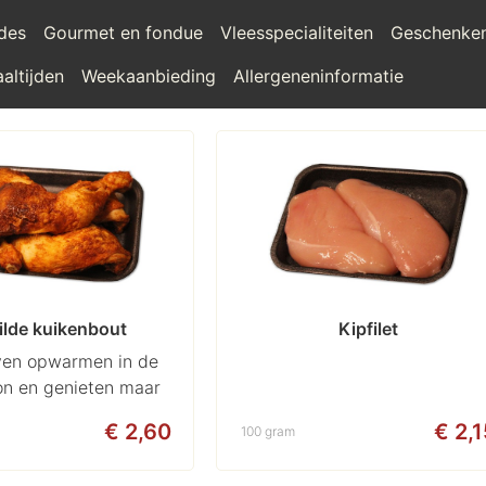
ades
Gourmet en fondue
Vleesspecialiteiten
Geschenke
altijden
Weekaanbieding
Allergeneninformatie
ilde kuikenbout
Kipfilet
ven opwarmen in de
n en genieten maar
€ 2,60
€ 2,
100 gram