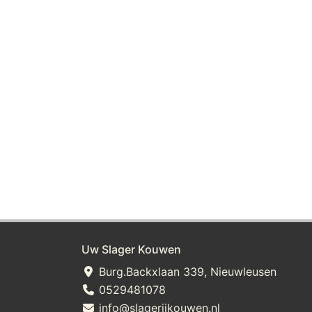
Uw Slager Kouwen
Burg.Backxlaan 339, Nieuwleusen
0529481078
info@slagerijkouwen.nl