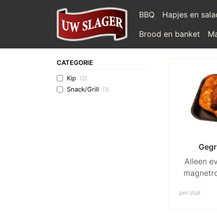
BBQ
Hapjes en sal
Brood en banket
Ma
CATEGORIE
Kip
(2)
Snack/Grill
(1)
Gegr
Alleen e
magnetro
per stuk