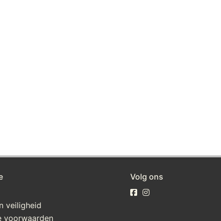
e
Volg ons
n veiligheid
 voorwaarden