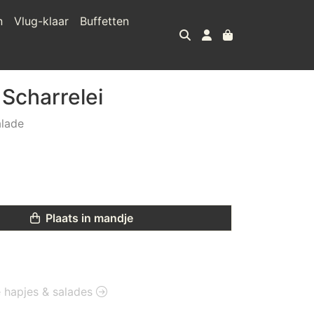
n
Vlug-klaar
Buffetten
 Scharrelei
alade
Plaats in mandje
ie hapjes & salades