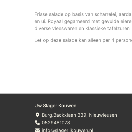
Frisse salade op basis van scharrelei, aard
en ui. Royaal gegarneerd met gevulde eiere
diverse vleeswaren en klassieke tafelzuren
Let op deze salade kan alleen per 4 person
Uw Slager Kouwen
Burg.Backxlaan 339, Nieuwleusen
0529481078
info@slagerijkouwen.nl