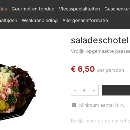
ades
Gourmet en fondue
Vleesspecialiteiten
Geschenke
altijden
Weekaanbieding
Allergeneninformatie
saladeschotel
Vrolijk opgemaakte paass
€ 6,50
per persoon
–
+
Minimum aantal is 4.
Bekijk meer uit de collect