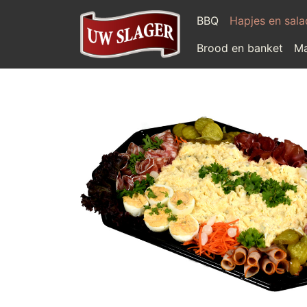
BBQ
Hapjes en sal
Brood en banket
Ma