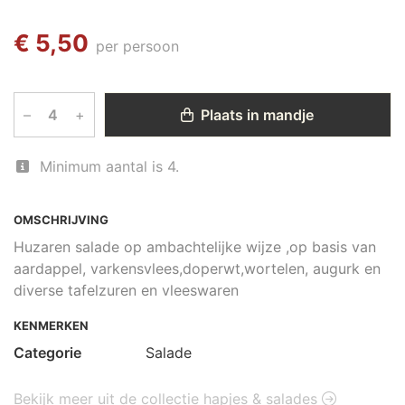
€ 5,50
per persoon
–
+
Plaats in mandje
Minimum aantal is 4.
OMSCHRIJVING
Huzaren salade op ambachtelijke wijze ,op basis van
aardappel, varkensvlees,doperwt,wortelen, augurk en
diverse tafelzuren en vleeswaren
KENMERKEN
Categorie
Salade
Bekijk meer uit de collectie hapjes & salades