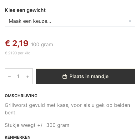
Kies een gewicht
€ 2,19
100 gram
€ 21,90 per kilo
–
+
Plaats in mandje
OMSCHRIJVING
Grillworst gevuld met kaas, voor als u gek op beiden
bent.
Stukje weegt +/- 300 gram
KENMERKEN