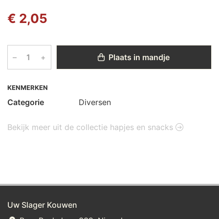
€ 2,05
–
+
Plaats in mandje
KENMERKEN
Categorie
Diversen
Bekijk meer uit de collectie hapjes en snacks
Uw Slager Kouwen