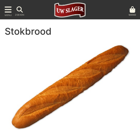
MAND
ZOEKEN
MENU
Stokbrood