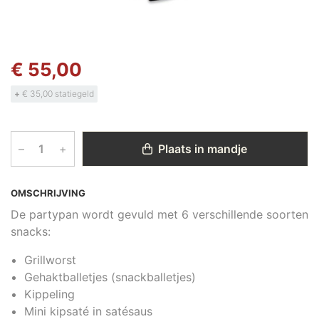
€ 55,00
+
€ 35,00 statiegeld
–
+
Plaats in mandje
OMSCHRIJVING
De partypan wordt gevuld met 6 verschillende soorten
snacks:
Grillworst
Gehaktballetjes (snackballetjes)
Kippeling
Mini kipsaté in satésaus