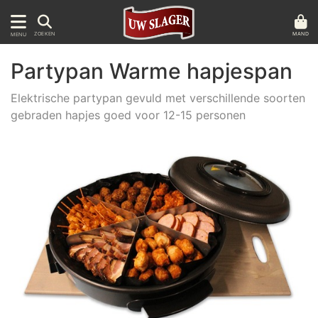
MAND
ZOEKEN
MENU
Partypan Warme hapjespan
Elektrische partypan gevuld met verschillende soorten
gebraden hapjes goed voor 12-15 personen