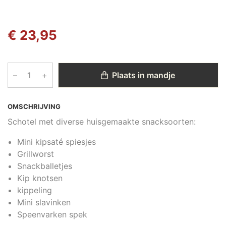
€ 23,95
–
+
Plaats in mandje
OMSCHRIJVING
Schotel met diverse huisgemaakte snacksoorten:
Mini kipsaté spiesjes
Grillworst
Snackballetjes
Kip knotsen
kippeling
Mini slavinken
Speenvarken spek