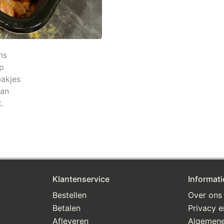
ns
op
bakjes
aan
.
Klantenservice
Informati
Bestellen
Over ons
Betalen
Privacy e
Afleveren
Algemene