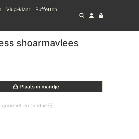
n
Vlug-klaar
Buffetten
ess shoarmavlees
Plaats in mandje
ie gourmet en fondue