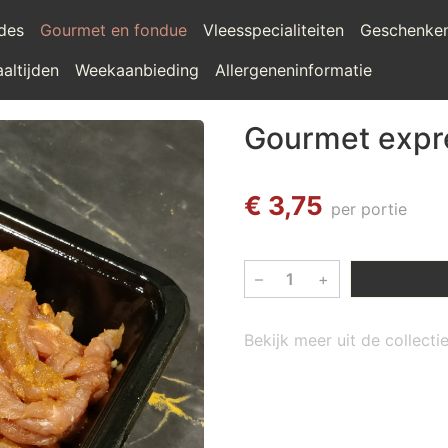
ades
Gourmet en fondue
Vleesspecialiteiten
Geschenke
altijden
Weekaanbieding
Allergeneninformatie
Gourmet expr
€ 3,75
per portie
–
+
Bekijk meer uit de collect