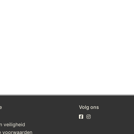
e
Volg ons
n veiligheid
 voorwaarden