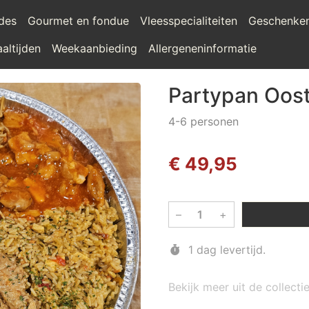
ades
Gourmet en fondue
Vleesspecialiteiten
Geschenke
altijden
Weekaanbieding
Allergeneninformatie
Partypan Oos
4-6 personen
€ 49,95
–
+
1 dag levertijd.
Bekijk meer uit de collecti