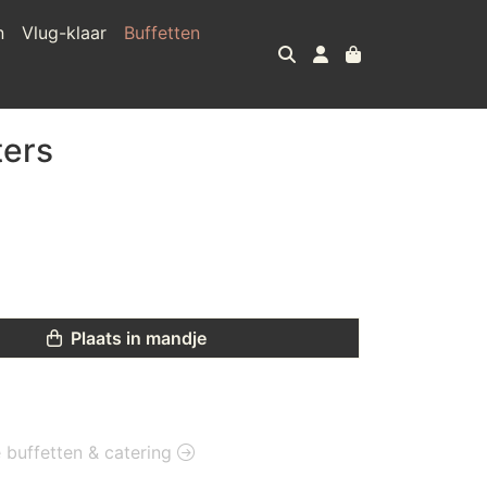
n
Vlug-klaar
Buffetten
ters
Plaats in mandje
e buffetten & catering