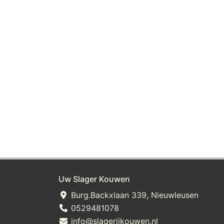
Uw Slager Kouwen
Burg.Backxlaan 339, Nieuwleusen
0529481078
info@slagerijkouwen.nl