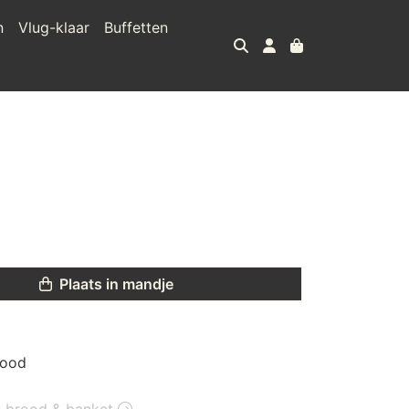
n
Vlug-klaar
Buffetten
Plaats in mandje
rood