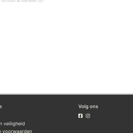
ie brood & banket
e
Volg ons
n veiligheid
 voorwaarden