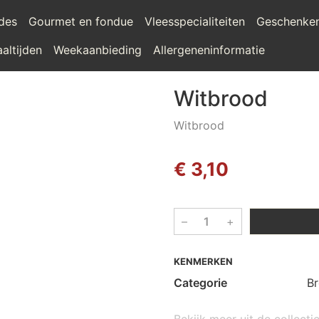
ades
Gourmet en fondue
Vleesspecialiteiten
Geschenke
altijden
Weekaanbieding
Allergeneninformatie
Witbrood
Witbrood
€ 3,10
–
+
KENMERKEN
Categorie
B