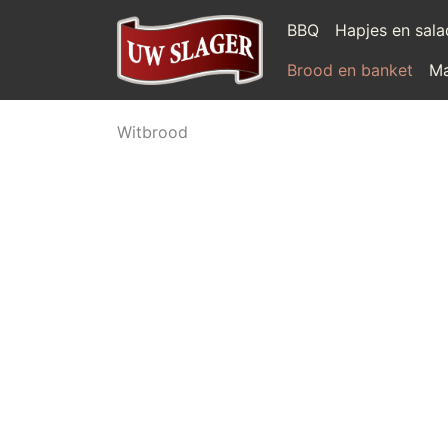
BBQ
Hapjes en sal
Brood en banket
Ma
Witbrood