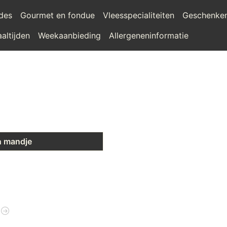
ades
Gourmet en fondue
Vleesspecialiteiten
Geschenke
altijden
Weekaanbieding
Allergeneninformatie
n mandje
t