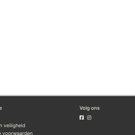
e
Volg ons
n veiligheid
 voorwaarden