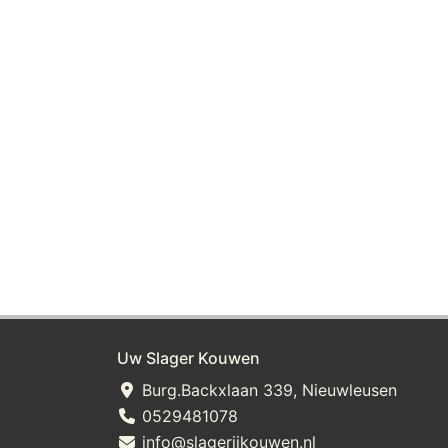
Uw Slager Kouwen
Burg.Backxlaan 339, Nieuwleusen
0529481078
info@slagerijkouwen.nl