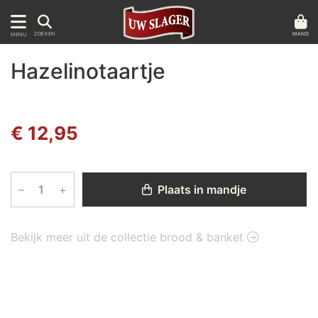
MAND
ZOEKEN
MENU
Hazelinotaartje
€ 12,95
–
+
Plaats in mandje
Bekijk meer uit de collectie brood & banket