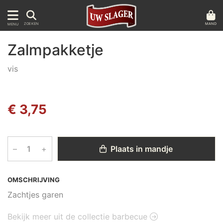
MAND
ZOEKEN
MENU
Zalmpakketje
vis
€ 3,75
–
+
Plaats in mandje
OMSCHRIJVING
Zachtjes garen
Bekijk meer uit de collectie barbecue