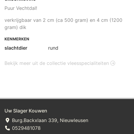
Puur Vechtdal!
verkrijgbaar van 2 cm (ca 500 gram) en 4 cm (1200
gram) dik
KENMERKEN
slachtdier
rund
Bekijk meer uit de collectie vleesspecialiteiten
Uw Slager Kouwen
Burg.Backxlaan 339, Nieuwleusen
0529481078