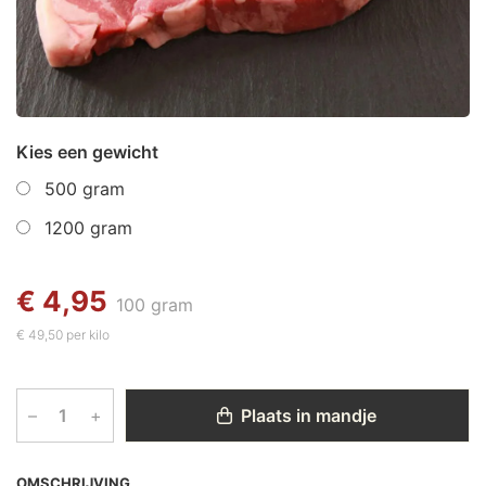
Kies een gewicht
500 gram
1200 gram
€ 4,95
100 gram
€ 49,50 per kilo
–
+
Plaats in mandje
OMSCHRIJVING