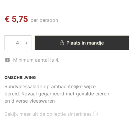
€ 5,75
per persoon
–
+
Plaats in mandje
Minimum aantal is 4.
OMSCHRIJVING
Rundvleessalade op ambachtelijke wijze
bereid. Royaal gegarneerd met gevulde eieren
en diverse vleeswaren
Bekijk meer uit de collectie sinterklaas