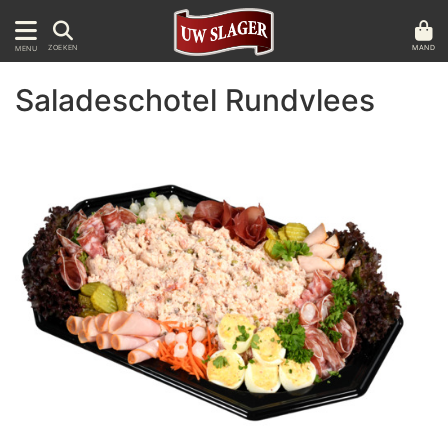
MAND
ZOEKEN
MENU
Saladeschotel Rundvlees